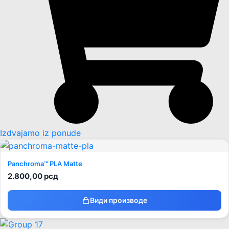
Izdvajamo iz ponude
Panchroma™ PLA Matte
2.800,00
рсд
Види производе