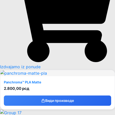
Izdvajamo iz ponude
Panchroma™ PLA Matte
2.800,00
рсд
Види производе