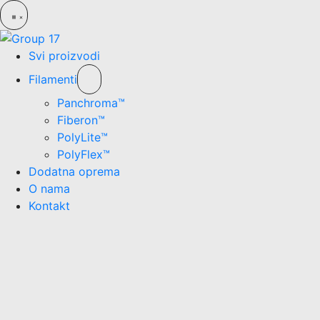
Svi proizvodi
Filamenti
Panchroma™
Fiberon™
PolyLite™
PolyFlex™
Dodatna oprema
O nama
Kontakt