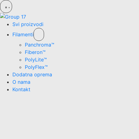
Svi proizvodi
Filamenti
Panchroma™
Fiberon™
PolyLite™
PolyFlex™
Dodatna oprema
O nama
Kontakt