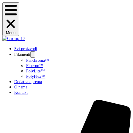
Menu
Svi proizvodi
Filamenti
Panchroma™
Fiberon™
PolyLite™
PolyFlex™
Dodatna oprema
O nama
Kontakt