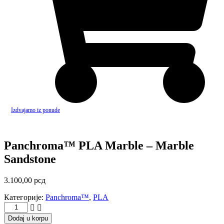
Izdvajamo iz ponude
Panchroma™ PLA Marble – Marble
Sandstone
3.100,00
рсд
Категорије:
Panchroma™
,
PLA
Panchroma™
PLA
Dodaj u korpu
Marble