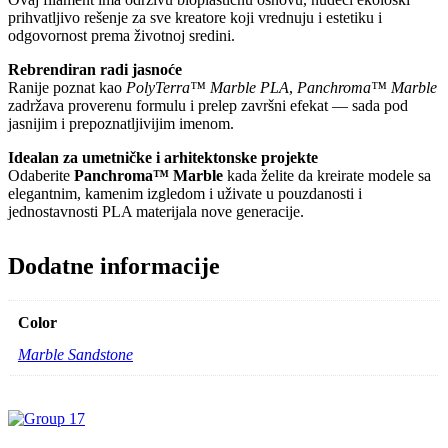
prihvatljivo rešenje za sve kreatore koji vrednuju i estetiku i
odgovornost prema životnoj sredini.
Rebrendiran radi jasnoće
Ranije poznat kao
PolyTerra™ Marble PLA
,
Panchroma™ Marble
zadržava proverenu formulu i prelep završni efekat — sada pod
jasnijim i prepoznatljivijim imenom.
Idealan za umetničke i arhitektonske projekte
Odaberite
Panchroma™ Marble
kada želite da kreirate modele sa
elegantnim, kamenim izgledom i uživate u pouzdanosti i
jednostavnosti PLA materijala nove generacije.
Dodatne informacije
Color
Marble Sandstone