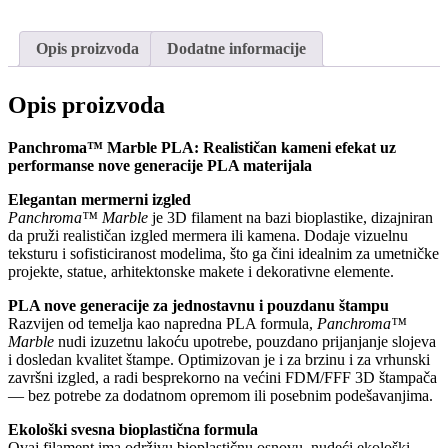
-
Marble
Opis proizvoda
Dodatne informacije
Sandstone
количина
Opis proizvoda
Panchroma™ Marble PLA: Realističan kameni efekat uz
performanse nove generacije PLA materijala
Elegantan mermerni izgled
Panchroma™ Marble
je 3D filament na bazi bioplastike, dizajniran
da pruži realističan izgled mermera ili kamena. Dodaje vizuelnu
teksturu i sofisticiranost modelima, što ga čini idealnim za umetničke
projekte, statue, arhitektonske makete i dekorativne elemente.
PLA nove generacije za jednostavnu i pouzdanu štampu
Razvijen od temelja kao napredna PLA formula,
Panchroma™
Marble
nudi izuzetnu lakoću upotrebe, pouzdano prijanjanje slojeva
i dosledan kvalitet štampe. Optimizovan je i za brzinu i za vrhunski
završni izgled, a radi besprekorno na većini FDM/FFF 3D štampača
— bez potrebe za dodatnom opremom ili posebnim podešavanjima.
Ekološki svesna bioplastična formula
Ovaj filament ima održivu bioplastičnu osnovu, nudeći ekološki