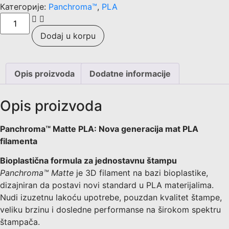
Категорије:
Panchroma™
,
PLA
Dodaj u korpu
Opis proizvoda
Dodatne informacije
Opis proizvoda
Panchroma™ Matte PLA: Nova generacija mat PLA
filamenta
Bioplastična formula za jednostavnu štampu
Panchroma™ Matte
je 3D filament na bazi bioplastike,
dizajniran da postavi novi standard u PLA materijalima.
Nudi izuzetnu lakoću upotrebe, pouzdan kvalitet štampe,
veliku brzinu i dosledne performanse na širokom spektru
štampača.