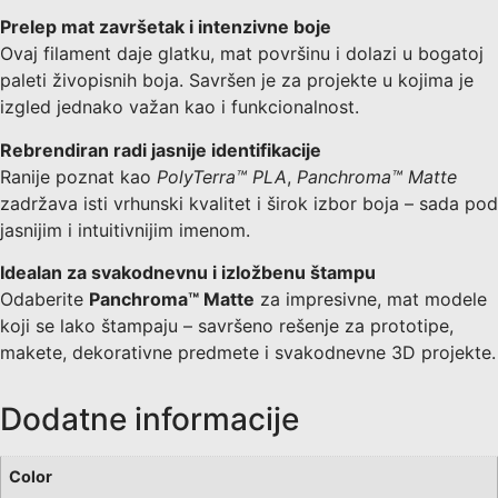
Prelep mat završetak i intenzivne boje
Ovaj filament daje glatku, mat površinu i dolazi u bogatoj
paleti živopisnih boja. Savršen je za projekte u kojima je
izgled jednako važan kao i funkcionalnost.
Rebrendiran radi jasnije identifikacije
Ranije poznat kao
PolyTerra™ PLA
,
Panchroma™ Matte
zadržava isti vrhunski kvalitet i širok izbor boja – sada pod
jasnijim i intuitivnijim imenom.
Idealan za svakodnevnu i izložbenu štampu
Odaberite
Panchroma™ Matte
za impresivne, mat modele
koji se lako štampaju – savršeno rešenje za prototipe,
makete, dekorativne predmete i svakodnevne 3D projekte.
Dodatne informacije
Color