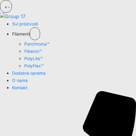
Svi proizvodi
Filamenti
Panchroma™
Fiberon™
PolyLite™
PolyFlex™
Dodatna oprema
O nama
Kontakt