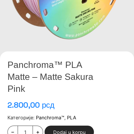
Panchroma™ PLA
Matte – Matte Sakura
Pink
2.800,00
рсд
Категорије:
Panchroma™
,
PLA
Dodaj u korpu