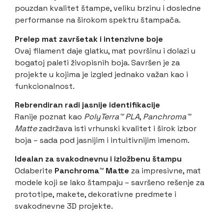
pouzdan kvalitet štampe, veliku brzinu i dosledne
performanse na širokom spektru štampača.
Prelep mat završetak i intenzivne boje
Ovaj filament daje glatku, mat površinu i dolazi u
bogatoj paleti živopisnih boja. Savršen je za
projekte u kojima je izgled jednako važan kao i
funkcionalnost.
Rebrendiran radi jasnije identifikacije
Ranije poznat kao
PolyTerra™ PLA
,
Panchroma™
Matte
zadržava isti vrhunski kvalitet i širok izbor
boja – sada pod jasnijim i intuitivnijim imenom.
Idealan za svakodnevnu i izložbenu štampu
Odaberite
Panchroma™ Matte
za impresivne, mat
modele koji se lako štampaju – savršeno rešenje za
prototipe, makete, dekorativne predmete i
svakodnevne 3D projekte.