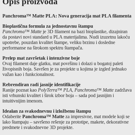
Opis proizvoda
Panchroma™ Matte PLA: Nova generacija mat PLA filamenta
Bioplastična formula za jednostavnu štampu
Panchroma™ Matte
je 3D filament na bazi bioplastike, dizajniran
da postavi novi standard u PLA materijalima. Nudi izuzetnu lakoću
upotrebe, pouzdan kvalitet štampe, veliku brzinu i dosledne
performanse na širokom spektru štampača.
Prelep mat završetak i intenzivne boje
Ovaj filament daje glatku, mat površinu i dolazi u bogatoj paleti
živopisnih boja. Savršen je za projekte u kojima je izgled jednako
važan kao i funkcionalnost.
Rebrendiran radi jasnije identifikacije
Ranije poznat kao
PolyTerra™ PLA
,
Panchroma™ Matte
zadržava
isti vrhunski kvalitet i širok izbor boja – sada pod jasnijim i
intuitivnijim imenom.
Idealan za svakodnevnu i izložbenu štampu
Odaberite
Panchroma™ Matte
za impresivne, mat modele koji se
lako štampaju – savršeno rešenje za prototipe, makete, dekorativne
predmete i svakodnevne 3D projekte.