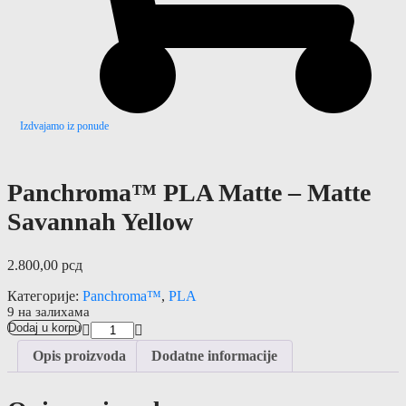
Izdvajamo iz ponude
Panchroma™ PLA Matte – Matte
Savannah Yellow
2.800,00
рсд
Категорије:
Panchroma™
,
PLA
9 на залихама
Dodaj u korpu
Opis proizvoda
Dodatne informacije