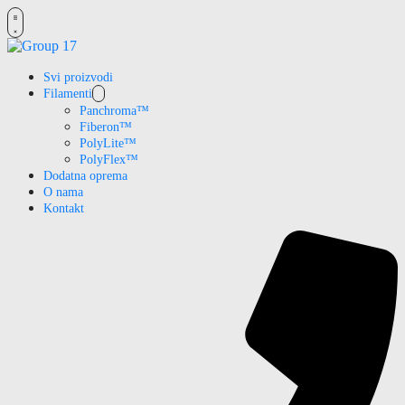
Svi proizvodi
Filamenti
Panchroma™
Fiberon™
PolyLite™
PolyFlex™
Dodatna oprema
O nama
Kontakt