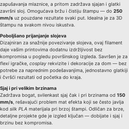
zapušavanja mlaznice, a pritom zadržava sjajan i glatki
završni sloj. Omogućava bržu i čistiju štampu — do
250
mm/s
uz pouzdane rezultate svaki put. Idealna je za 3D
štampu na svakom nivou iskustva.
Poboljšano prijanjanje slojeva
Dizajniran za snažnije povezivanje slojeva, ovaj filament
daje vašim printovima dodatnu izdržljivost bez
kompromisa u pogledu površinskog izgleda. Savršen je za
flexi
igračke,
cosplay
rekvizite i dekoracije za dom — bez
potrebe za naprednim podešavanjima, jednostavno glatkiji
i čvršći rezultati od početka do kraja.
Sjaj i pri velikim brzinama
Zadržava bogat, svilenkast sjaj čak i pri brzinama od
150
mm/s
, rešavajući problem mat efekta koji se često javlja
kod
silk PLA
materijala pri brzoj štampi. Odličan za brze,
detaljne projekte gde je izgled ključan — dobijate i sjaj i
brzinu bez kompromisa.