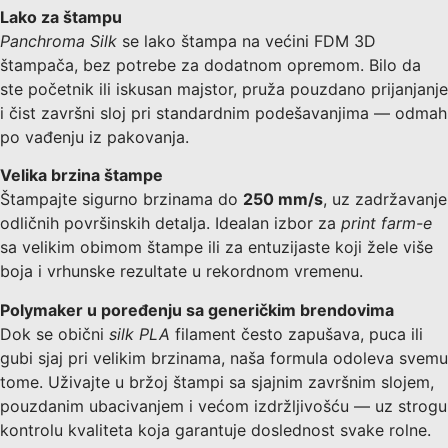
Lako za štampu
Panchroma Silk
se lako štampa na većini FDM 3D
štampača, bez potrebe za dodatnom opremom. Bilo da
ste početnik ili iskusan majstor, pruža pouzdano prijanjanje
i čist završni sloj pri standardnim podešavanjima — odmah
po vađenju iz pakovanja.
Velika brzina štampe
Štampajte sigurno brzinama do
250 mm/s
, uz zadržavanje
odličnih površinskih detalja. Idealan izbor za
print farm-e
sa velikim obimom štampe ili za entuzijaste koji žele više
boja i vrhunske rezultate u rekordnom vremenu.
Polymaker u poređenju sa generičkim brendovima
Dok se obični
silk PLA
filament često zapušava, puca ili
gubi sjaj pri velikim brzinama, naša formula odoleva svemu
tome. Uživajte u bržoj štampi sa sjajnim završnim slojem,
pouzdanim ubacivanjem i većom izdržljivošću — uz strogu
kontrolu kvaliteta koja garantuje doslednost svake rolne.