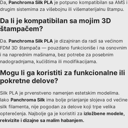
Da,
Panchroma Silk PLA
je potpuno kompatibilan sa AMS i
drugim sistemima za višebojnu ili višematerijalnu štampu.
Da li je kompatibilan sa mojim 3D
štampačem?
Da.
Panchroma Silk PLA
je dizajniran da radi sa većinom
FDM 3D štampača — pouzdano funkcioniše i na osnovnim
i na naprednim mašinama, bez potrebe za posebnim
nadogradnjama, kućištima ili modifikacijama.
Mogu li ga koristiti za funkcionalne ili
pokretne delove?
Silk PLA je prvenstveno namenjen estetskim modelima.
Iako
Panchroma Silk
ima bolje prianjanje slojeva od većine
silk filamenta, nije pogodan za delove koji trpe velika
opterećenja. Najbolje ga je koristiti za
izložbene modele,
rekvizite i dizajne sa malim habanjem.