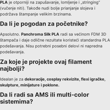
PLA
je otporniji na zapušavanje, lomljenje i „stringing“
(vučenje niti). Takođe nudi bolje prianjanje slojeva i
podržava štampanje velikim brzinama.
Da li je pogodan za početnike?
Apsolutno.
Panchroma Silk PLA
radi sa većinom FDM 3D
štampača i daje odlične rezultate koristeći standardna PLA
podešavanja. Nisu potrebni posebni delovi ni napredna
podešavanja.
Za koje je projekte ovaj filament
najbolji?
Idealan je za
dekoracije, cosplay rekvizite, flexi igračke,
skulpture, minijature i poklone.
Da li radi sa AMS ili multi-color
sistemima?