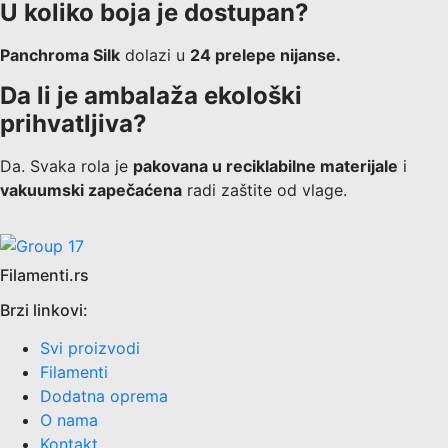
U koliko boja je dostupan?
Panchroma Silk
dolazi u
24 prelepe nijanse.
Da li je ambalaža ekološki
prihvatljiva?
Da. Svaka rola je
pakovana u reciklabilne materijale
i
vakuumski zapečaćena
radi zaštite od vlage.
Filamenti.rs
Brzi linkovi:
Svi proizvodi
Filamenti
Dodatna oprema
O nama
Kontakt