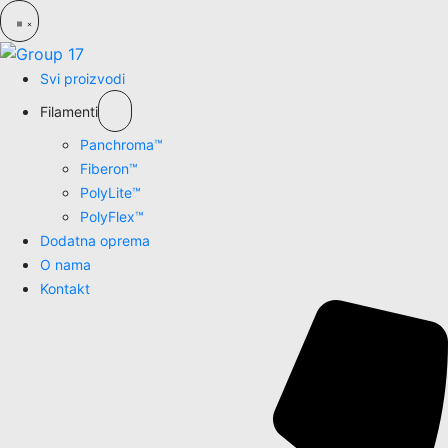
Svi proizvodi
Filamenti
Panchroma™
Fiberon™
PolyLite™
PolyFlex™
Dodatna oprema
O nama
Kontakt