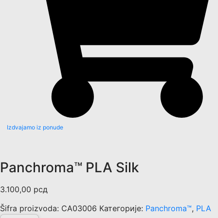
Izdvajamo iz ponude
Panchroma™ PLA Silk
3.100,00
рсд
Šifra proizvoda:
CA03006
Категорије:
Panchroma™
,
PLA