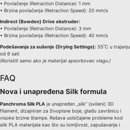
• Povlačenje (Retraction Distance): 1 mm
• Brzina povlačenja (Retraction Speed): 20 mm/s
Indirect (Bowden) Drive ekstruder:
• Povlačenje (Retraction Distance): 3 mm
• Brzina povlačenja (Retraction Speed): 40 mm/s
Podešavanja za sušenje (Drying Settings):
55˚C u trajanju
od 6 sati
(Koristiti samo ako je materijal apsorbovao vlagu.)
FAQ
Nova i unapređena Silk formula
Panchroma Silk PLA
je unapređen „silk” (svileni) 3D
filament, dizajniran za živopisne boje, glađu završnicu i
visoke brzine štampe. Rešava uobičajene probleme kod
silk PLA materijala kao što su lomljivost, zapušavanje i