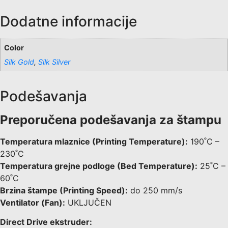
Dodatne informacije
Color
Silk Gold
,
Silk Silver
Podešavanja
Preporučena podešavanja za štampu
Temperatura mlaznice (Printing Temperature):
190˚C –
230˚C
Temperatura grejne podloge (Bed Temperature):
25˚C –
60˚C
Brzina štampe (Printing Speed):
do 250 mm/s
Ventilator (Fan):
UKLJUČEN
Direct Drive ekstruder: