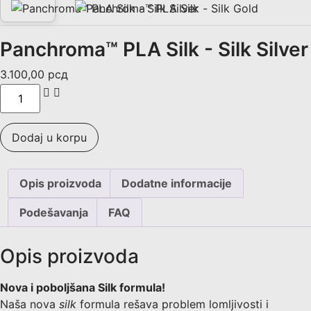
Panchroma™ PLA Silk - Silk Silver
3.100,00
рсд
Dodaj u korpu
Opis proizvoda
Dodatne informacije
Podešavanja
FAQ
Opis proizvoda
Nova i poboljšana Silk formula!
Naša nova
silk
formula rešava problem lomljivosti i