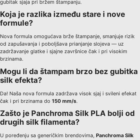
gubitak sjaja pri bržem štampanju.
Koja je razlika između stare i nove
formule?
Nova formula omogućava brže štampanje, smanjuje rizik
od zapušavanja i poboljšava prianjanje slojeva — uz
zadržavanje glatke i sjajne završnice čak i pri visokim
brzinama.
Mogu li da štampam brzo bez gubitka
silk efekta?
Da! Naša nova formula zadržava visok sjaj i svileni efekat
čak i pri brzinama do
150 mm/s
.
Zašto je Panchroma Silk PLA bolji od
drugih silk filamenta?
U poređenju sa generičkim brendovima,
Panchroma Silk