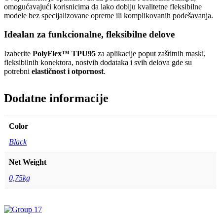
omogućavajući korisnicima da lako dobiju kvalitetne fleksibilne
modele bez specijalizovane opreme ili komplikovanih podešavanja.
Idealan za funkcionalne, fleksibilne delove
Izaberite
PolyFlex™ TPU95
za aplikacije poput zaštitnih maski,
fleksibilnih konektora, nosivih dodataka i svih delova gde su
potrebni
elastičnost i otpornost
.
Dodatne informacije
Color
Black
Net Weight
0,75kg