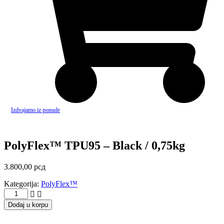
Izdvajamo iz ponude
PolyFlex™ TPU95 – Black / 0,75kg
3.800,00
рсд
Kategorija:
PolyFlex™
PolyFlex™
TPU95
Dodaj u korpu
-
Black