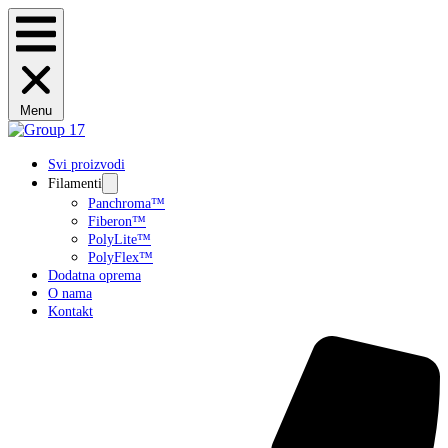
Menu
Svi proizvodi
Filamenti
Panchroma™
Fiberon™
PolyLite™
PolyFlex™
Dodatna oprema
O nama
Kontakt