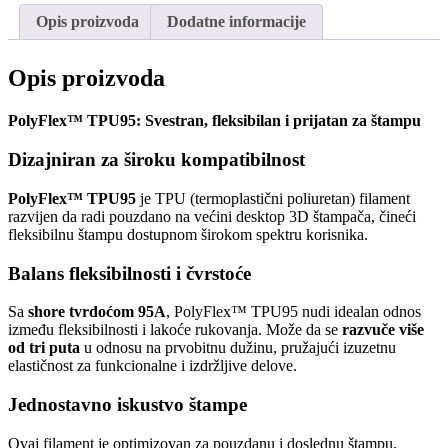
/
Opis proizvoda
Dodatne informacije
0,75kg
количина
Opis proizvoda
PolyFlex™ TPU95: Svestran, fleksibilan i prijatan za štampu
Dizajniran za široku kompatibilnost
PolyFlex™ TPU95
je TPU (termoplastični poliuretan) filament
razvijen da radi pouzdano na većini desktop 3D štampača, čineći
fleksibilnu štampu dostupnom širokom spektru korisnika.
Balans fleksibilnosti i čvrstoće
Sa
shore tvrdoćom 95A
, PolyFlex™ TPU95 nudi idealan odnos
između fleksibilnosti i lakoće rukovanja. Može da se
razvuče više
od tri puta
u odnosu na prvobitnu dužinu, pružajući izuzetnu
elastičnost za funkcionalne i izdržljive delove.
Jednostavno iskustvo štampe
Ovaj filament je optimizovan za pouzdanu i doslednu štampu,