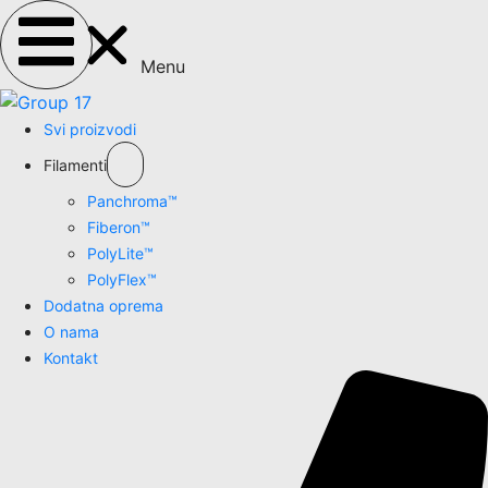
Menu
Svi proizvodi
Filamenti
Panchroma™
Fiberon™
PolyLite™
PolyFlex™
Dodatna oprema
O nama
Kontakt