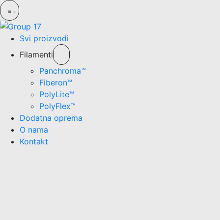
Svi proizvodi
Filamenti
Panchroma™
Fiberon™
PolyLite™
PolyFlex™
Dodatna oprema
O nama
Kontakt