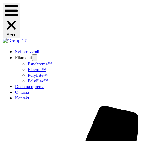
Menu
Svi proizvodi
Filamenti
Panchroma™
Fiberon™
PolyLite™
PolyFlex™
Dodatna oprema
O nama
Kontakt