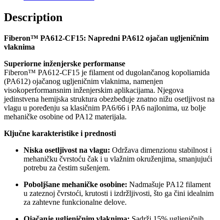
Description
Fiberon™ PA612-CF15: Napredni PA612 ojačan ugljeničnim
vlaknima
Superiorne inženjerske performanse
Fiberon™ PA612-CF15 je filament od dugolančanog kopoliamida
(PA612) ojačanog ugljeničnim vlaknima, namenjen
visokoperformansnim inženjerskim aplikacijama. Njegova
jedinstvena hemijska struktura obezbeđuje znatno nižu osetljivost na
vlagu u poređenju sa klasičnim PA6/66 i PA6 najlonima, uz bolje
mehaničke osobine od PA12 materijala.
Ključne karakteristike i prednosti
Niska osetljivost na vlagu:
Održava dimenzionu stabilnost i
mehaničku čvrstoću čak i u vlažnim okruženjima, smanjujući
potrebu za čestim sušenjem.
Poboljšane mehaničke osobine:
Nadmašuje PA12 filament
u zateznoj čvrstoći, krutosti i izdržljivosti, što ga čini idealnim
za zahtevne funkcionalne delove.
Ojačanje ugljeničnim vlaknima:
Sadrži 15% ugljeničnih