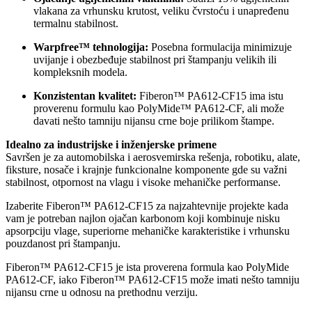
vlakana za vrhunsku krutost, veliku čvrstoću i unapređenu
termalnu stabilnost.
Warpfree™ tehnologija:
Posebna formulacija minimizuje
uvijanje i obezbeđuje stabilnost pri štampanju velikih ili
kompleksnih modela.
Konzistentan kvalitet:
Fiberon™ PA612-CF15 ima istu
proverenu formulu kao PolyMide™ PA612-CF, ali može
davati nešto tamniju nijansu crne boje prilikom štampe.
Idealno za industrijske i inženjerske primene
Savršen je za automobilska i aerosvemirska rešenja, robotiku, alate,
fiksture, nosače i krajnje funkcionalne komponente gde su važni
stabilnost, otpornost na vlagu i visoke mehaničke performanse.
Izaberite Fiberon™ PA612-CF15 za najzahtevnije projekte kada
vam je potreban najlon ojačan karbonom koji kombinuje nisku
apsorpciju vlage, superiorne mehaničke karakteristike i vrhunsku
pouzdanost pri štampanju.
Fiberon™ PA612-CF15 je ista proverena formula kao PolyMide
PA612-CF, iako Fiberon™ PA612-CF15 može imati nešto tamniju
nijansu crne u odnosu na prethodnu verziju.