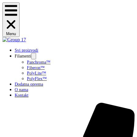
Menu
Svi proizvodi
Filamenti
Panchroma™
Fiberon™
PolyLite™
PolyFlex™
Dodatna oprema
O nama
Kontakt