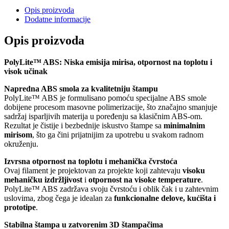
Opis proizvoda
Dodatne informacije
Opis proizvoda
PolyLite™ ABS: Niska emisija mirisa, otpornost na toplotu i
visok učinak
Napredna ABS smola za kvalitetniju štampu
PolyLite™ ABS je formulisano pomoću specijalne ABS smole
dobijene procesom masovne polimerizacije, što značajno smanjuje
sadržaj isparljivih materija u poređenju sa klasičnim ABS-om.
Rezultat je čistije i bezbednije iskustvo štampe sa
minimalnim
mirisom
, što ga čini prijatnijim za upotrebu u svakom radnom
okruženju.
Izvrsna otpornost na toplotu i mehanička čvrstoća
Ovaj filament je projektovan za projekte koji zahtevaju
visoku
mehaničku izdržljivost
i
otpornost na visoke temperature
.
PolyLite™ ABS zadržava svoju čvrstoću i oblik čak i u zahtevnim
uslovima, zbog čega je idealan za
funkcionalne delove, kućišta i
prototipe
.
Stabilna štampa u zatvorenim 3D štampačima