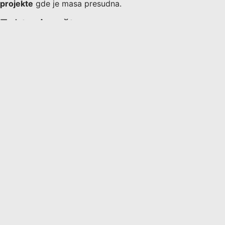
projekte
gde je masa presudna.
Zahtevi za štampu
Nema posebnih zahteva! Odlično funkcioniše na
bilo kom
standardnom FDM 3D štampaču
, bez potrebe za
dodatnim nadogradnjama.
Ako koristite
stariji tip štampača
, preporučuje se da
štampate sporije
radi ujednačenog kvaliteta.
Filamenti.rs
Brzi linkovi:
Svi proizvodi
Filamenti
Dodatna oprema
O nama
Kontakt
Kontakt: