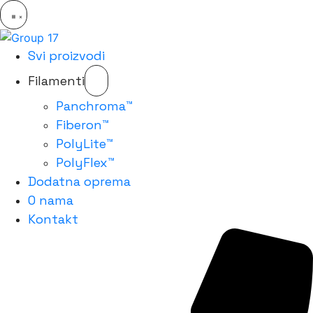
Svi proizvodi
Filamenti
Panchroma™
Fiberon™
PolyLite™
PolyFlex™
Dodatna oprema
O nama
Kontakt