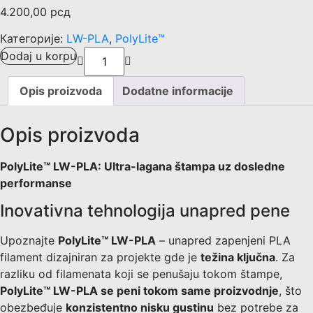
4.200,00
рсд
Категорије:
LW-PLA
,
PolyLite™
Dodaj u korpu
Opis proizvoda
Dodatne informacije
Opis proizvoda
PolyLite™ LW-PLA: Ultra-lagana štampa uz dosledne
performanse
Inovativna tehnologija unapred pene
Upoznajte
PolyLite™ LW-PLA
– unapred zapenjeni PLA
filament dizajniran za projekte gde je
težina ključna
. Za
razliku od filamenata koji se penušaju tokom štampe,
PolyLite™ LW-PLA se peni tokom same proizvodnje
, što
obezbeđuje
konzistentno nisku gustinu
bez potrebe za