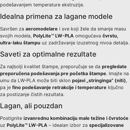
podešavanjem temperature ekstruzije.
Idealna primena za lagane modele
Savršen za
aeromodelare
i sve koji žele da smanje masu
svojih modela,
PolyLite™ LW-PLA
omogućava
čvrstu,
ultra-laku štampu
uz zadržavanje izuzetnog nivoa detalja.
Saveti za optimalne rezultate
Za najbolji kvalitet štampe, preporučuje se da
pregledate
preporučena podešavanja pre početka štampe
. Imajte na
umu da LW-PLA može biti sklon
pojavi „stringinga” (niti)
,
pa je
fino podešavanje retrakcije i temperature
ključno
za postizanje čistih rezultata.
Lagan, ali pouzdan
Postignite
izvanrednu kombinaciju male težine i čvrstoće
uz
PolyLite™ LW-PLA
– idealan izbor za
specijalizovane